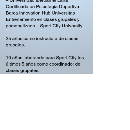
– Universidad Iberoamericana
Certificada en Psicología Deportiva –
Barca Innovation Hub Universitas
Entrenamiento en clases grupales y
personalizado – Sport City University
25 años como instructora de clases
grupales.
10 años laborando para Sport City los
últimos 5 años como coordinador de
clases grupales.
10 años como Psicoterapeuta y coach
deportivo.
5 años laborando para AEN Balance
club de corredores.
2 años con mi propia consultoría de
entrenamiento físico y mental Kaanbal