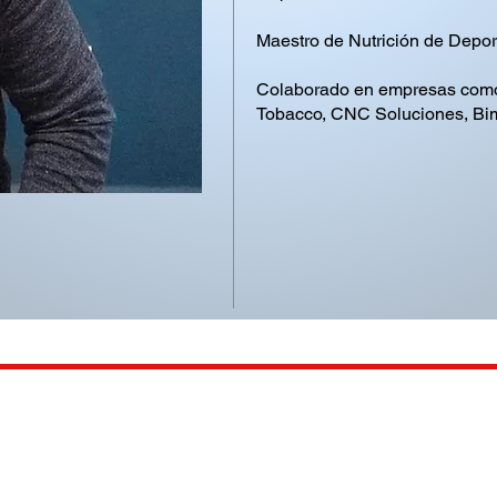
Maestro de Nutrición de Depor
Colaborado en empresas como 
Tobacco, CNC Soluciones, Bimb
¡Visitanos!
Av. San Pío X 1546, Pío X,
64710 Monterrey, N.L.