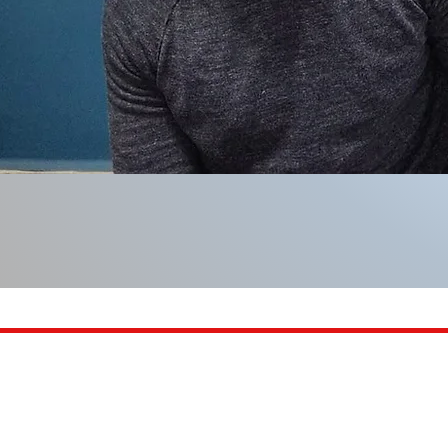
Contacto
culturafisicanl@gmail.com