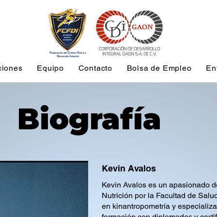
ciones
Equipo
Contacto
Bolsa de Empleo
En
Biografía
Kevin Avalos
Kevin Avalos es un apasionado de 
Nutrición por la Facultad de Salu
en kinantropometría y especializ
formación con diplomados y certi