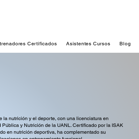
trenadores Certificados
Asistentes Cursos
Blog
la nutrición y el deporte, con una licenciatura en
d Pública y Nutrición de la UANL. Certificado por la ISAK
ado en nutrición deportiva, ha complementado su
ficaciones en entrenamiento funcional.