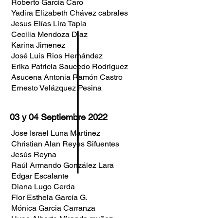
Roberto Garcia Caro
Yadira Elizabeth Chávez cabrales
Jesus Elías Lira Tapia
Cecilia Mendoza Diaz
Karina Jimenez
José Luis Rios Hernández
Erika Patricia Saucedo Rodriguez
Asucena Antonia Ramón Castro
Ernesto Velázquez Pesina
03 y 04 Septiembre 2022
Jose Israel Luna Martinez
Christian Alan Reyes Sifuentes
Jesús Reyna
Raúl Armando González Lara
Edgar Escalante
Diana Lugo Cerda
Flor Esthela García G.
Mónica Garcia Carranza