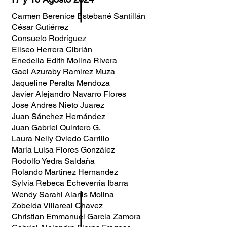
Carmen Berenice Estebané Santillán
César Gutiérrez
Consuelo Rodríguez
Eliseo Herrera Cibrián
Enedelia Edith Molina Rivera
Gael Azuraby Ramirez Muza
Jaqueline Peralta Mendoza
Javier Alejandro Navarro Flores
Jose Andres Nieto Juarez
Juan Sánchez Hernández
Juan Gabriel Quintero G.
Laura Nelly Oviedo Carrillo
Maria Luisa Flores González
Rodolfo Yedra Saldaña
Rolando Martinez Hernandez
Sylvia Rebeca Echeverria Ibarra
Wendy Sarahi Alanis Molina
Zobeida Villareal Chavez
Christian Emmanuel Garcia Zamora