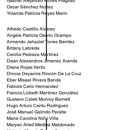
Gabriel Alejandro Flores Fragoso
Oscar Sánchez Núñez
Yolanda Patricia Reyes Marín
Alfredo Castillo Alvarez
Angela Patricia Osorio Ocampo
Armando Jahaziel Torres Benitez
Britany Labreda
Cecilia Pedraza Martinez
Daan Alexandros Jimenez Aranda
Diana Rojas Vertiz
Dinora Deyanira Rincón De La Cruz
Eber Misael Rivera Banda
Fabiola Celio Hernandez
Francia Lizbeth Martínez González
Gustavo Caleb Monroy Barnett
Hugo Arturo Cantu Rodriguez
José Manuel Galindo Peralta
Maria Carolina Niño Villa
Maryan Ailed Medina Maldonado