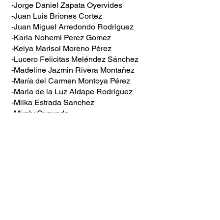
-Jorge Daniel Zapata Oyervides
-Juan Luis Briones Cortez
-Juan Miguel Arredondo Rodriguez
-Karla Nohemi Perez Gomez
-Kelya Marisol Moreno Pérez
-Lucero Felicitas Meléndez Sánchez
-Madeline Jazmin Rivera Montañez
-María del Carmen Montoya Pérez
-Maria de la Luz Aldape Rodriguez
-Milka Estrada Sanchez
-Mirely Quevedo
-Moisés Angel Mendoza Montoya
-Norma Alicia Sosa Figueroa
-Osvaldo Daniel Picazo Muñiz
-Pablo Sánchez López
-Raúl Patricio Martinez Navarro
-Rosalba del Ángel Candelario
-Sofia Luna
-Wendy Tolentino Hernández
-Génesis Abigail Rubio M.